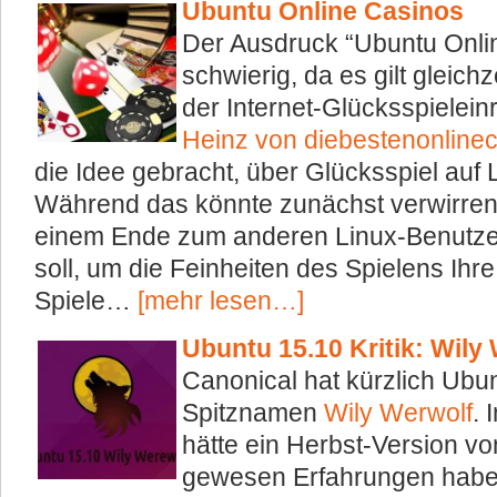
Ubuntu Online Casinos
Der Ausdruck “Ubuntu Onlin
schwierig, da es gilt gleichz
der Internet-Glücksspielein
Heinz von diebestenonline
die Idee gebracht, über Glücksspiel auf 
Während das könnte zunächst verwirren
einem Ende zum anderen Linux-Benut
soll, um die Feinheiten des Spielens Ihr
Spiele…
[mehr lesen…]
Ubuntu 15.10 Kritik: Wily
Canonical hat kürzlich Ubun
Spitznamen
Wily Werwolf
. 
hätte ein Herbst-Version v
gewesen Erfahrungen haben,